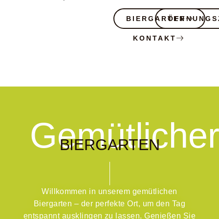
BIERGARTEN
ÖFFNUNGS
KONTAKT
Gemütliche
BIERGARTEN
Willkommen in unserem gemütlichen
Biergarten – der perfekte Ort, um den Tag
entspannt ausklingen zu lassen. Genießen Sie