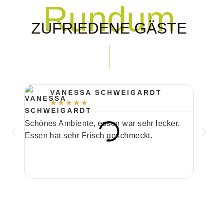
Rundum
ZUFRIEDENE GÄSTE
VANESSA SCHWEIGARDT
★
★
★
★
★
Schönes Ambiente, essen war sehr lecker.
Wie im
Essen hat sehr Frisch geschmeckt.
seit 1
Bedien
im Jul